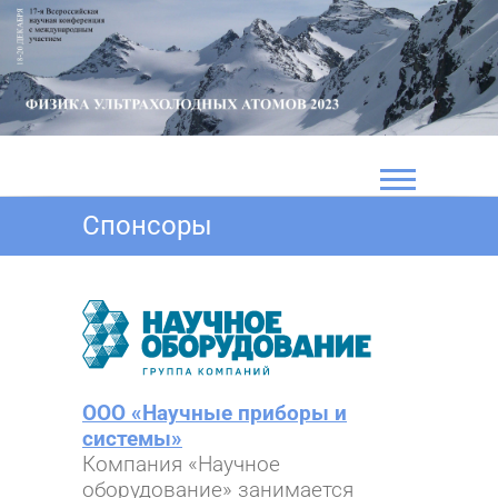
Перейти
к
содержимому
Спонсоры
ООО «Научные приборы и
системы»
Компания «Научное
оборудование» занимается