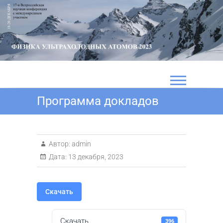
Перейти
к
содержимому
Программа докладов
Автор:
admin
Дата:
13 декабря, 2023
Скачать
Скачать
396